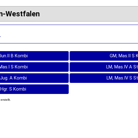
n-Westfalen
.
Jun.II B Kombi
GM, Mas.II S 
Mas.I S Kombi
LM, Mas.IV A S
Jug. A Kombi
LM, Mas.IV S S
 Hgr. S Kombi
erstellt.