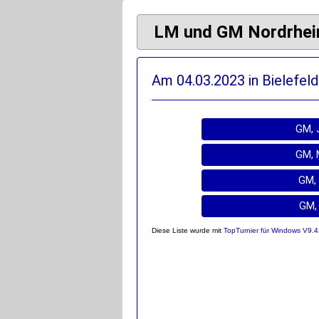
LM und GM Nordrhei
Am 04.03.2023 in Bielefeld
GM, 
GM, 
GM, 
GM,
Diese Liste wurde mit
TopTurnier für Windows V9.4