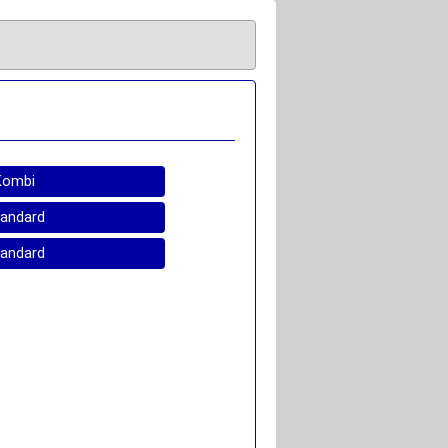
Kombi
tandard
tandard