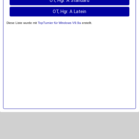
OT, Hgr. A Standard
OT, Hgr. A Latein
Diese Liste wurde mit
TopTurnier für Windows V9.9a
erstellt.